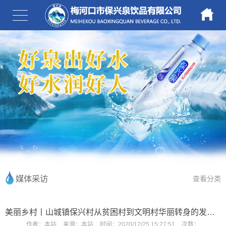
媒体采访
查看分类
美丽乡村丨山城镇保兴村从贫困村到文明村华丽转身的发展之路
作者：
本站
来源：
本站
时间：
2020/12/25 15:27:51
次数：